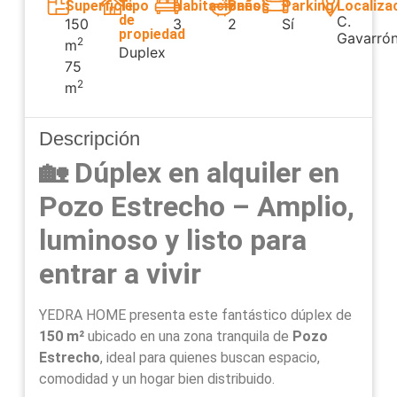
Superficie
Tipo
Habitaciones
Baños
Parking
Localiza
de
C.
150
3
2
Sí
propiedad
Gavarró
2
m
Duplex
75
2
m
Descripción
🏡 Dúplex en alquiler en
Pozo Estrecho – Amplio,
luminoso y listo para
entrar a vivir
YEDRA HOME presenta este fantástico dúplex de
150 m²
ubicado en una zona tranquila de
Pozo
Estrecho
, ideal para quienes buscan espacio,
comodidad y un hogar bien distribuido.