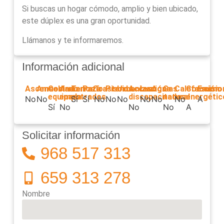
Si buscas un hogar cómodo, amplio y bien ubicado,
este dúplex es una gran oportunidad.
Llámanos y te informaremos.
Información adicional
Ascensor
Amueblado
Cocina
Armarios
Terraza
Patio
Trastero
Piscina
Urbanización
Acceso
Luz
Agua
Gas
Calefacción
Consumo
Emisio
equipada
empotrados
discapacitados
natural
energétic
No
No
Sí
Sí
No
No
No
No
No
No
A
Sí
No
No
No
A
Solicitar información
968 517 313
659 313 278
Nombre