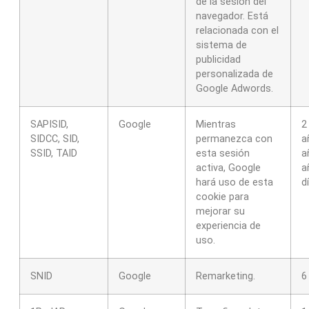
de la sesión del
navegador. Está
relacionada con el
sistema de
publicidad
personalizada de
Google Adwords.
SAPISID,
Google
Mientras
2
SIDCC, SID,
permanezca con
a
SSID, TAID
esta sesión
a
activa, Google
a
hará uso de esta
d
cookie para
mejorar su
experiencia de
uso.
SNID
Google
Remarketing.
6