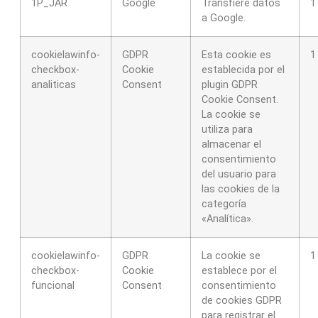
1P_JAR
Google
Transfiere datos
1
a Google.
cookielawinfo-
GDPR
Esta cookie es
1
checkbox-
Cookie
establecida por el
analiticas
Consent
plugin GDPR
Cookie Consent.
La cookie se
utiliza para
almacenar el
consentimiento
del usuario para
las cookies de la
categoría
«Analítica».
cookielawinfo-
GDPR
La cookie se
1
checkbox-
Cookie
establece por el
funcional
Consent
consentimiento
de cookies GDPR
para registrar el