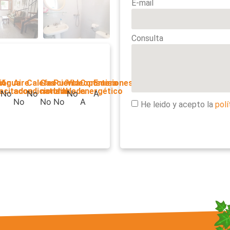
E-mail
Consulta
ión
o
z
Agua
Aire
Calefacción
Gas
Puerta
Videoportero
Consumo
Emisiones
acitados
acondicionado
natural
blindada
energético
No
No
No
A
No
No
No
A
He leido y acepto la
polí