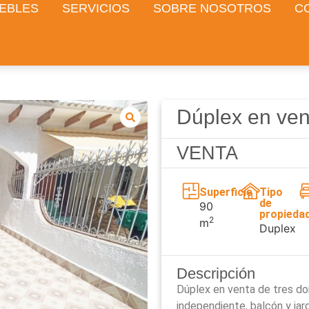
EBLES
SERVICIOS
SOBRE NOSOTROS
C
Dúplex en ven
VENTA
Superficie
Tipo
de
90
propieda
2
m
Duplex
Descripción
Dúplex en venta de tres do
independiente, balcón y jar