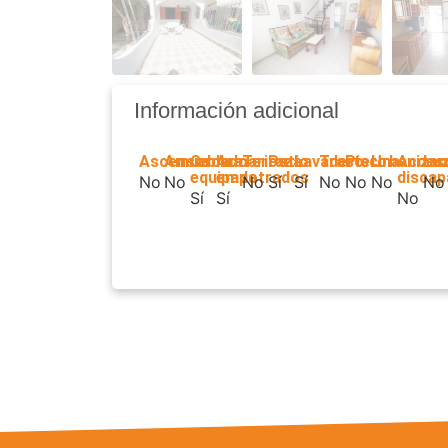
Información adicional
Ascensor
Amueblado
Cocina
Armarios
Terraza
Patio
Lavadero
Trastero
Piscina
Urbanizac
Acces
Lu
equipada
empotrados
discap
No
No
No
Sí
Sí
No
No
No
No
Sí
Sí
No