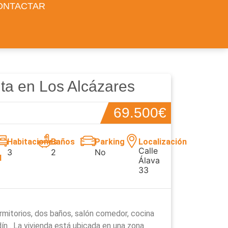
ONTACTAR
ta en Los Alcázares
69.500€
Habitaciones
Baños
Parking
Localización
Calle
3
2
No
d
Álava
33
rmitorios, dos baños, salón comedor, cocina
dín . La vivienda está ubicada en una zona